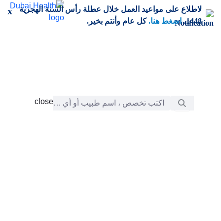
خطي إلى المحتوى الرئيسي
لاطلاع على مواعيد العمل خلال عطلة رأس السنة الهجرية
x
1448،
اضغط هنا.
كل عام وأنتم بخير.
شريط البحث
close
close
الرعاية
chevron_right
التعلّم