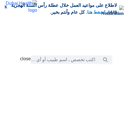
خطي إلى المحتوى الرئيسي
لاطلاع على مواعيد العمل خلال عطلة رأس السنة الهجرية
x
1448،
اضغط هنا.
كل عام وأنتم بخير.
شريط البحث
close
close
الرعاية
chevron_right
التعلّم