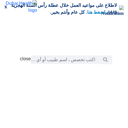
خطي إلى المحتوى الرئيسي
لاطلاع على مواعيد العمل خلال عطلة رأس السنة الهجرية
x
1448،
اضغط هنا.
كل عام وأنتم بخير.
شريط البحث
close
close
الرعاية
chevron_right
التعلّم