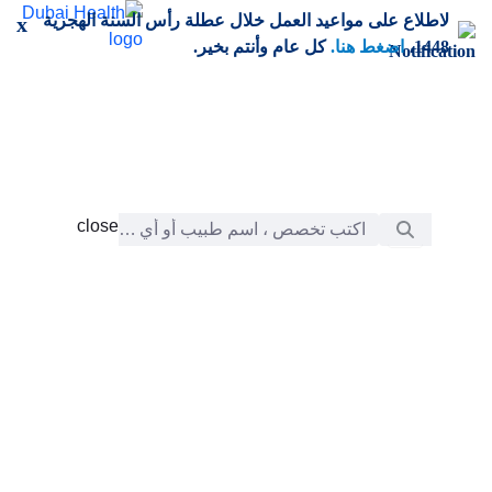
خطي إلى المحتوى الرئيسي
لاطلاع على مواعيد العمل خلال عطلة رأس السنة الهجرية
x
1448،
اضغط هنا.
كل عام وأنتم بخير.
شريط البحث
close
close
الرعاية
chevron_right
التعلّم