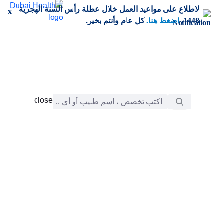
خطي إلى المحتوى الرئيسي
لاطلاع على مواعيد العمل خلال عطلة رأس السنة الهجرية
x
1448،
اضغط هنا.
كل عام وأنتم بخير.
شريط البحث
close
close
الرعاية
chevron_right
التعلّم