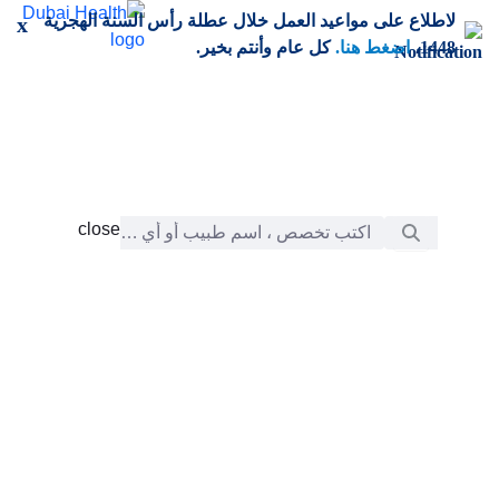
خطي إلى المحتوى الرئيسي
لاطلاع على مواعيد العمل خلال عطلة رأس السنة الهجرية
x
1448،
اضغط هنا.
كل عام وأنتم بخير.
شريط البحث
close
close
الرعاية
chevron_right
التعلّم