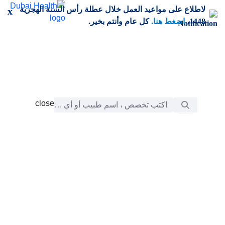
خطي إلى المحتوى الرئيسي
لاطلاع على مواعيد العمل خلال عطلة رأس السنة الهجرية
x
1448،
اضغط هنا.
كل عام وأنتم بخير.
شريط البحث
close
close
الرعاية
chevron_right
التعلّم