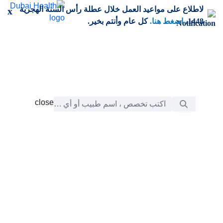
خطي إلى المحتوى الرئيسي
لاطلاع على مواعيد العمل خلال عطلة رأس السنة الهجرية
x
1448،
اضغط هنا.
كل عام وأنتم بخير.
شريط البحث
close
close
الرعاية
chevron_right
التعلّم