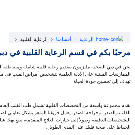
close
عن دبي الصحية
تطبيق دبي الصحية
عن دبي الصحية
مجلس الإدارة
فريقنا التنفيذي
الرعاية
أقسامنا
الرعاية القلبية
رؤساء الأقسام الطبية
وظائف
مرحبًا بكم في قسم الرعاية القلبية في دب
الأسئلة الشائعة
تواصل معنا
نحن في دبي الصحية ملتزمون بتقديم رعاية قلبية شاملة ومتعاطفة ل
الممارسات المبنية على الأدلة العلمية لتشخيص أمراض القلب في 
تهدف إلى تحسين جودة الحياة.
نقدم مجموعة واسعة من التخصصات القلبية تشمل طب القلب العام، 
القلب والصدر، وجراحة الصدر. يعمل فريقنا الماهر بشكل تعاوني ل
التشخيصات الدقيقة وصولاً إلى خيارات العلاج المتقدمة، نتبع نهجًا 
الحفاظ على صحة قلبك على المدى الطويل.