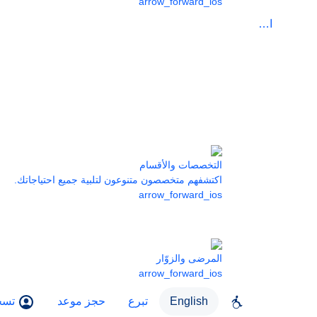
arrow_forward_ios
الرعاية
التخصصات والأقسام
اكتشفهم متخصصون متنوعون لتلبية جميع احتياجاتك.
arrow_forward_ios
المرضى والزوّار
arrow_forward_ios
English
تبرع
حجز موعد
تسج